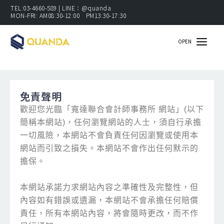
跳
TEL:03-4660-589 | LINE：@quanda
MON-FRI: AM08:30-12:00 PM13:30-17:30
至
主
OPEN
要
內
容
免責聲明
歡迎您光臨「寬達聯合會計師事務所 網站」(以下
簡稱本網站)，任何瀏覽網站的人士，須自行承擔
一切風險，本網站不會負責任何因瀏覽或使用本
網站而引致之損失。本網站不會作出任何默示的
擔保。
本網站承諾力求網站內容之準確性及完整性，但
內容如有錯誤或遺漏，本網站不會承擔任何賠償
責任，所有本網站內容，將會隨時更改，而不作