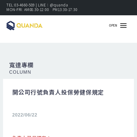
跳
TEL:03-4660-589 | LINE：@quanda
MON-FRI: AM08:30-12:00 PM13:30-17:30
至
主
OPEN
要
內
容
寬達專欄
COLUMN
開公司行號負責人投保勞健保規定
2022/06/22