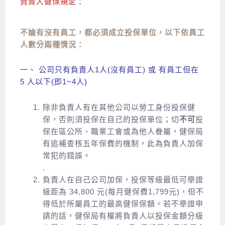
負責人健保規定：
不論有沒有員工，都必須成立投保單位，以下依員工
人數分兩種情況：
一、 公司只有負責人1人(沒有員工) 或 有員工但在
5 人以下(即1~4人)
除非負責人有在其他公司以勞工身份投保健
保，否則須投保在自己的投保單位；切
不可
投
保在區公所、職業工會或為他人眷屬，健保局
有追補查核五年保費的機制，此為負責人加保
常犯的錯誤。
.
負責人在自己公司加保，投保等級最低可舉證
級距為 34,800 元(每月健保費1,799元)，但不
得低於所屬員工的最高健保保額。若不舉證申
請的話，健保局有權將負責人以投保金額分級