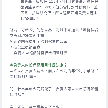
表最高一級加保(111年7月1日起最高月投保金
額調整為219,500)，但仍會比對財稅資料，並
不是直接以最高保，所以還是建議負責人應主
動辦理喔！
所謂「可舉證」的意思為：將以下寄過去當地健保署
或帶到現場書面申請。
A.先跟國稅局申請營利稅額通知單
B.投保金額調整表
C.負責人申報調降投保金額聲明書
＊負責人的投保級距用什麼決定？
→不是看負責人薪水，而是看公司的年營利事業所得
除12個月計算。
問：若本年度公司虧錢了，負責人可以去申請調降健
保費嗎？
答：可以，需要檢具以下資料：