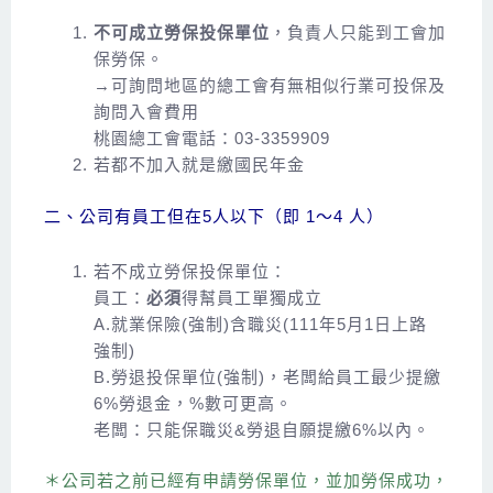
不可成立勞保投保單位
，負責人只能到工會加
保勞保。
→可詢問地區的總工會有無相似行業可投保及
詢問入會費用
桃園總工會電話：03-3359909
若都不加入就是繳國民年金
二、公司有員工但在5人以下（即 1～4 人）
若不成立勞保投保單位：
員工：
必須
得幫員工單獨成立
A.就業保險(強制)含職災(111年5月1日上路
強制)
B.勞退投保單位(強制)，老闆給員工最少提繳
6%勞退金，%數可更高。
老闆：只能保職災&勞退自願提繳6%以內。
＊公司若之前已經有申請勞保單位，並加勞保成功，