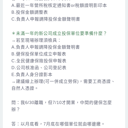
A.最近一年營所稅核定通知書or稅額證明影印本
B.投保金額調整表
C.負責人申報調降投保金額聲明書
＊未滿一年的新公司成立投保單位要準備什麼？
→若至現場辦理須檢具：
A.負責人申報調降投保金額聲明書
B.健保投保單位成立申報表
C.全民健康保險投保申報表
D.公司核准函、公司登記表
E.負責人身分證影本
→建議線上辦理(可一併成立勞保)，需要工商憑證、
自然人憑證。
問：我6/30離職，但7/10才開業，中間的健保怎麼
辦？
答：以月底看，7月底在哪個單位就由哪邊繳。