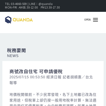
跳
TEL:03-4660-589 | LINE：@quanda
MON-FRI: AM08:30-12:00 PM13:30-17:30
至
主
OPEN
要
內
容
稅務要聞
NEWS
商號改自住宅 可申請優稅
2025/07/15 00:53:50
經濟日報 記者胡順惠／台北
報導
地價稅開徵前，不少民眾發現，名下土地雖已改為住
家用途，但稅單上卻仍按一般用地稅率計算，無法適
用自用住宅優惠稅率。台中稅務局提醒，如果土地曾