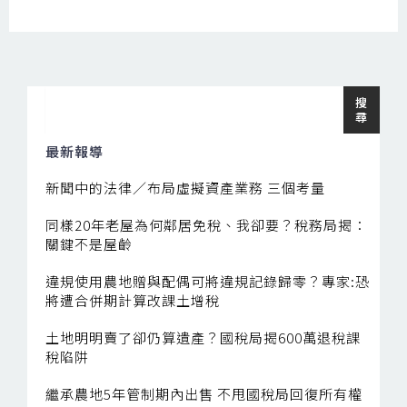
搜
搜
尋
尋
最新報導
新聞中的法律／布局虛擬資產業務 三個考量
同樣20年老屋為何鄰居免稅、我卻要？稅務局揭：
關鍵不是屋齡
違規使用農地贈與配偶可將違規記錄歸零？專家:恐
將遭合併期計算改課土增稅
土地明明賣了卻仍算遺產？國稅局揭600萬退稅課
稅陷阱
繼承農地5年管制期內出售 不甩國稅局回復所有權