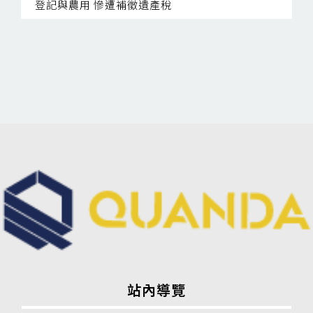
登記與農用 慘遭補徵遺產稅
站內導覽