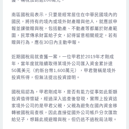
南區國稅局表示，只要是經常居住在中華民國境內的
國民，將持有的境內或境外財產贈與他人，就應該申
報並課徵贈與稅，包括動產、不動產等都屬於財產範
圍，民眾傳承財富給子女，記得留意相關規定，若有
贈與行為，應在30日內主動申報。
近期國稅局就查獲一案，一位甲君於2019年才剛成
年，當年度就陸續取得某境外公司匯入資金累計達
50萬美元（約新台幣1,600萬元），甲君聲稱是境外
投資所得，但無法提出投資證明。
國稅局認為，甲君剛成年，是否有能力從事如此鉅額
投資值得懷疑，經過深入追查後發現，實際上投資這
家境外公司的是甲君父親，父親為避免在國內資金移
轉被國稅局查核，因此直接從國外公司帳戶分次匯款
給兒子，想藉此規避贈與稅，但仍逃不過稅局法眼。