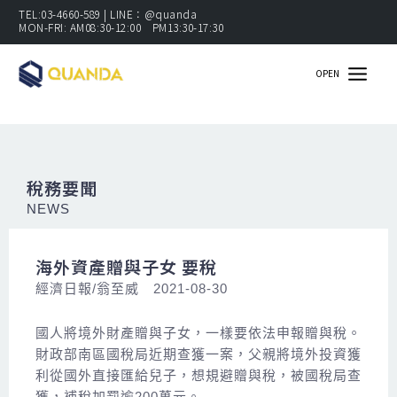
跳
TEL:03-4660-589 | LINE：@quanda
MON-FRI: AM08:30-12:00 PM13:30-17:30
至
主
OPEN
要
內
容
稅務要聞
NEWS
海外資產贈與子女 要稅
經濟日報/翁至威 2021-08-30
國人將境外財產贈與子女，一樣要依法申報贈與稅。
財政部南區國稅局近期查獲一案，父親將境外投資獲
利從國外直接匯給兒子，想規避贈與稅，被國稅局查
獲，補稅加罰逾200萬元。