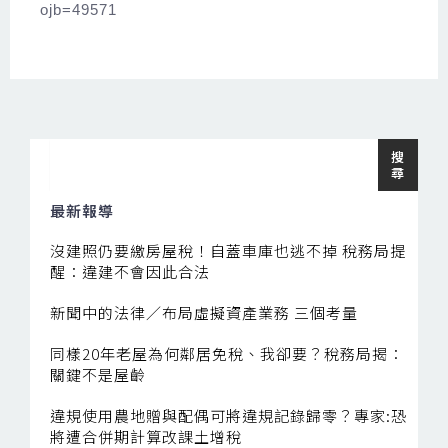
ojb=49571
搜
搜
尋
尋
最新報導
沒建照仍要繳房屋稅！自蓋車庫也逃不掉 稅務局提
醒：違建不會因此合法
新聞中的法律／布局虛擬資產業務 三個考量
同樣20年老屋為何鄰居免稅、我卻要？稅務局揭：
關鍵不是屋齡
違規使用農地贈與配偶可將違規記錄歸零？專家:恐
將遭合併期計算改課土增稅