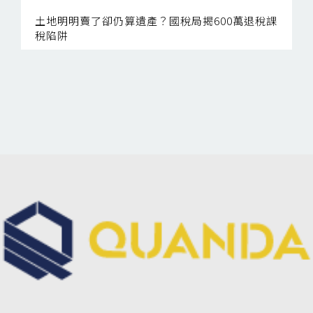
土地明明賣了卻仍算遺產？國稅局揭600萬退稅課
稅陷阱