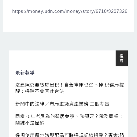
https://money.udn.com/money/story/6710/9297326
搜
搜
尋
尋
最新報導
沒建照仍要繳房屋稅！自蓋車庫也逃不掉 稅務局提
醒：違建不會因此合法
新聞中的法律／布局虛擬資產業務 三個考量
同樣20年老屋為何鄰居免稅、我卻要？稅務局揭：
關鍵不是屋齡
違規使用農地贈與配偶可將違規記錄歸零？專家:恐