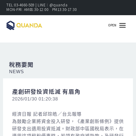
跳
TEL:03-4660-589 | LINE：@quanda
MON-FRI: AM08:30-12:00 PM13:30-17:30
至
主
OPEN
要
內
容
稅務要聞
NEWS
產創研發投資抵減 有眉角
2026/01/30 01:20:38
經濟日報 記者邱琮皓／台北報導
為鼓勵企業將資金投入研發，《產業創新條例》提供
研發支出適用投資抵減。財政部中區國稅局表示，在
適用這項租稅優惠時，若領有政府補助款，及研發衍