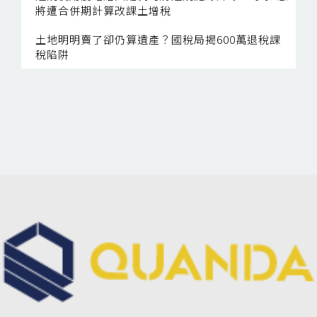
將遭合併期計算改課土增稅
土地明明賣了卻仍算遺產？國稅局揭600萬退稅課
稅陷阱