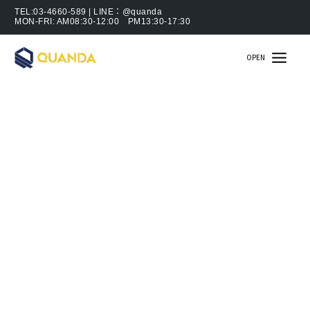
跳
關於寬達
TEL:03-4660-589 | LINE：@quanda
MON-FRI: AM08:30-12:00 PM13:30-17:30
至
主
ABOUT
OPEN
要
內
容